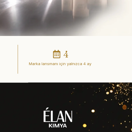
4
Marka lansmanı için yalnızca 4 ay