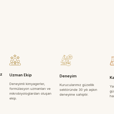
ız
Uzman Ekip
Deneyim
Ka
Deneyimli kimyagerler,
Kurucularımız güzellik
Ya
formülasyon uzmanları ve
sektöründe 30 yılı aşkın
güv
mikrobiyologlardan oluşan
deneyime sahiptir.
ha
ekip.