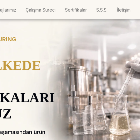
ajlarımız
Çalışma Süreci
Sertifikalar
S.S.S.
İletişim
URING
ÜLKEDE
KALARI
UZ
r aşamasından ürün