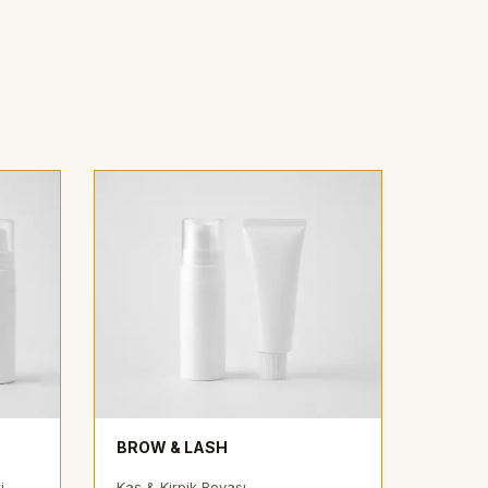
BROW & LASH
i
Kaş & Kirpik Boyası