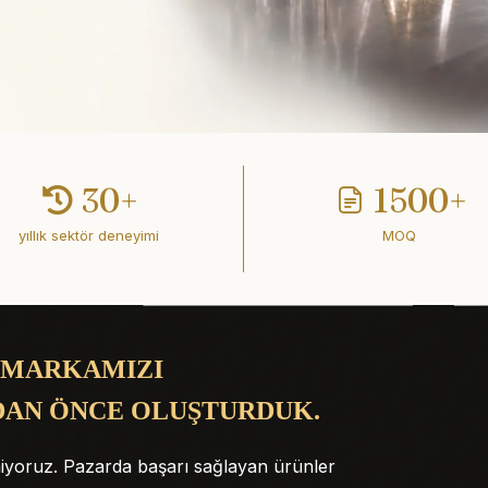
30+
1500+
yıllık sektör deneyimi
MOQ
 MARKAMIZI
DAN ÖNCE OLUŞTURDUK.
iyoruz. Pazarda başarı sağlayan ürünler