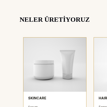
NELER ÜRETIYORUZ
SKINCARE
HAI
Serum
Şamp