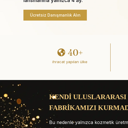
lansmanına yalnızca 4 ay.
Ücretsiz Danışmanlık Alın
40+
ihracat yapılan ülke
KENDİ ULUSLARARASI
FABRİKAMIZI KURMA
Bu nedenle yalnızca kozmetik üretm