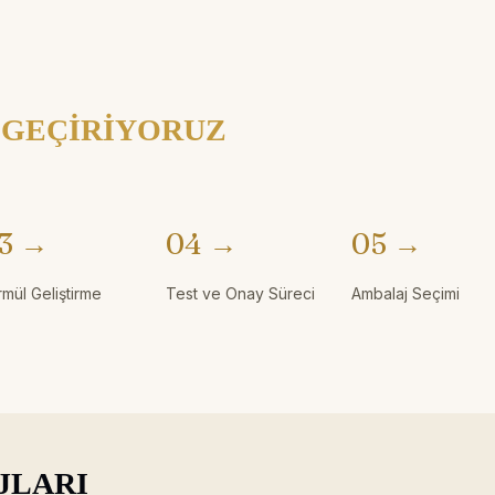
 GEÇİRİYORUZ
3 →
04 →
05 →
rmül Geliştirme
Test ve Onay Süreci
Ambalaj Seçimi
JLARI