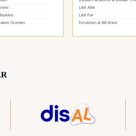
remi
Likit Allık
Maskesi
Likit Far
akım Ürünleri
Fondöten & BB Krem
AR