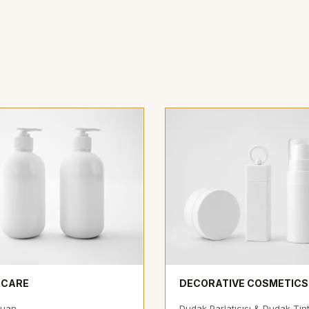
RCARE
DECORATIVE COSMETICS
uan
Dudak Parlatıcısı & Dudak Tint